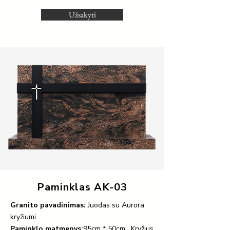
Užsakyti
Paminklas AK-03
Granito pavadinimas:
Juodas su Aurora
kryžiumi.
Paminklo matmenys:
95cm * 50cm . Kryžius