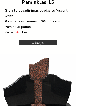
Paminklas 15
Granito pavadinimas:
Juodas su Viscont
white
Paminklo matmenys:
120cm * 97cm
Paminklo padas:
-
Kaina:
990
Eur
Užsakyti