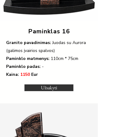
Paminklas 16
Granito pavadinimas:
Juodas su Aurora
(galimos įvairios spalvos)
Paminklo matmenys:
110
cm * 75cm
Paminklo padas:
-
Kaina:
1150
Eur
Užsakyti