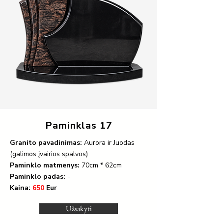
Paminklas 17
Granito pavadinimas:
Aurora ir Juodas
(galimos įvairios spalvos)
Paminklo matmenys:
70cm * 62cm
Paminklo padas:
-
Kaina:
650
Eur
Užsakyti