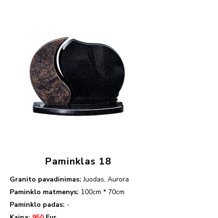
Paminklas 18
Granito pavadinimas:
Juodas, Aurora
Paminklo matmenys:
100
cm * 70cm
Paminklo padas:
-
Kaina:
950
Eur