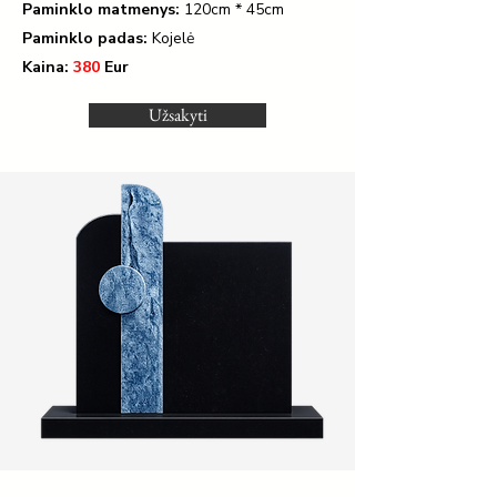
Paminklo matmenys:
120
cm * 45cm
Paminklo padas:
Kojelė
Kaina:
380
Eur
Užsakyti