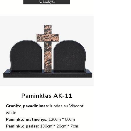
Užsakyti
Paminklas AK-11
Granito pavadinimas:
Juodas su Viscont
white
Paminklo matmenys:
120cm * 50cm
Paminklo padas:
130cm * 20cm * 7cm