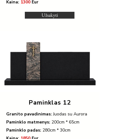
Kaina:
1300
Eur
Užsakyti
Paminklas 12
Granito pavadinimas:
Juodas su Aurora
Paminklo matmenys:
200
cm * 65cm
Paminklo padas:
280cm * 30cm
Kaina:
1850
Eur