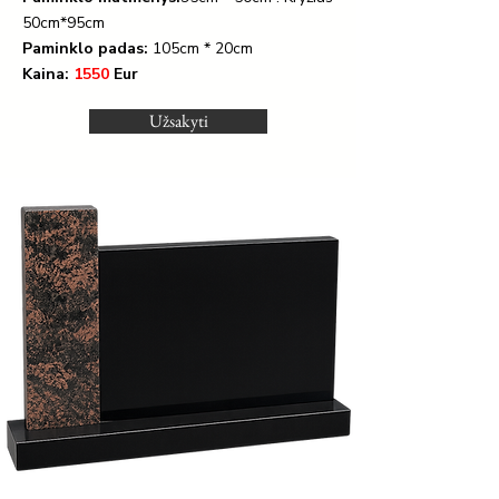
50cm*95cm
Paminklo padas:
105cm * 20cm
Kaina:
1550
Eur
Užsakyti