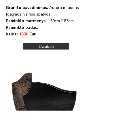
Granito pavadinimas:
Aurora ir Juodas
(galimos įvairios spalvos)
Paminklo matmenys:
150cm * 85cm
Paminklo padas:
-
Kaina:
1550
Eur
Užsakyti