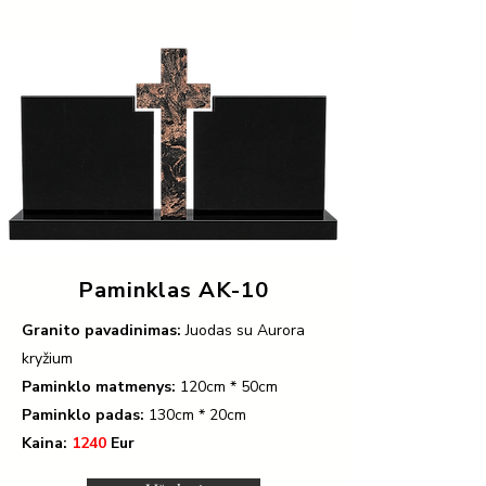
Paminklas AK-10
Granito pavadinimas:
Juodas su Aurora
kryžium
Paminklo matmenys:
120
cm * 50cm
Paminklo padas:
130
cm * 20cm
Kaina:
1240
Eur