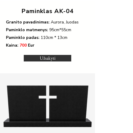
Paminklas AK-04
Granito pavadinimas:
Aurora, Juodas
Paminklo matmenys:
95cm*55cm
Paminklo padas:
110
cm * 13cm
Kaina:
700
Eur
Užsakyti