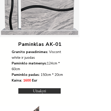
Paminklas AK-01
Granito pavadinimas:
Viscont
white ir juodas
Paminklo matmenys:
124cm *
60cm
Paminklo padas:
150cm * 20cm
Kaina:
1600
Eur
Užsakyti