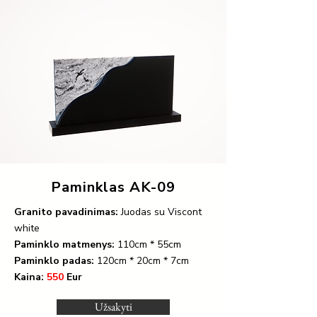
Paminklas AK-09
Granito pavadinimas:
Juodas su Viscont
white
Paminklo matmenys:
110cm * 55cm
Paminklo padas:
120cm * 20cm * 7cm
Kaina:
550
Eur
Užsakyti