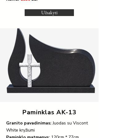
Užsakyti
Paminklas AK-13
Granito pavadinimas:
Juodas su Viscont
White kryžiumi
Paminklo matmenys:
120cm * 77cm